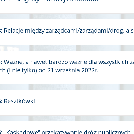
 3: Relacje między zarządcami/zarządami/dróg, a 
 4: Ważne, a nawet bardzo ważne dla wszystkich
h (i nie tylko) od 21 września 2022r.
5: Resztkówki
 6: „Kaskadowe” przekazywanie dróg publicznych