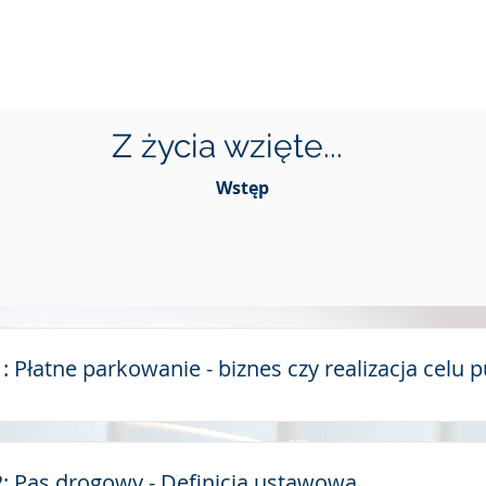
KONTAKT
KARIERA
MEDIA
R
Z życia wzięte...
Wstęp
1: Płatne parkowanie - biznes czy realizacja celu 
 2: Pas drogowy - Definicja ustawowa